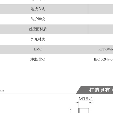
连接方式
防护等级
感应面材质
外壳材质
EMC
RFI>3V/M
冲击/震动
IEC 60947-5-