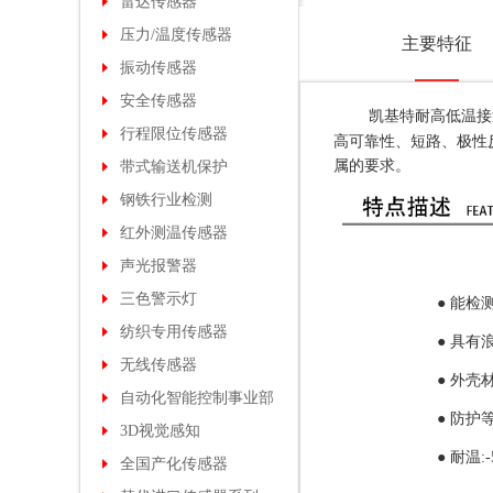
雷达传感器
压力/温度传感器
主要特征
振动传感器
安全传感器
凯基特耐高低温接
行程限位传感器
高可靠性、短路、极性
属的要求。
带式输送机保护
钢铁行业检测
红外测温传感器
声光报警器
三色警示灯
● 能检
纺织专用传感器
●
具有
无线传感器
●
外壳材
自动化智能控制事业部
●
防护等级
3D视觉感知
●
耐温:-
全国产化传感器