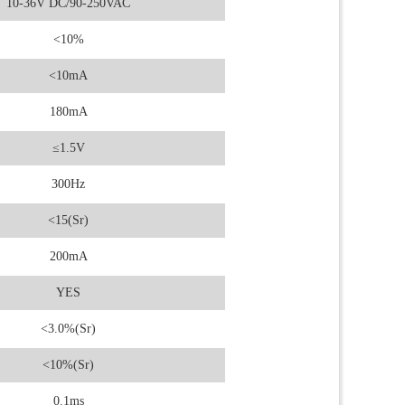
10-36V DC/90-250VAC
<10%
<10mA
180mA
≤1.5V
300Hz
<15(Sr)
200mA
YES
<3.0%(Sr)
<10%(Sr)
0.1ms