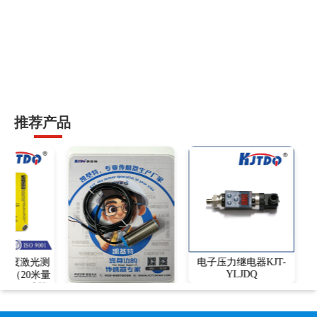
推荐产品
C高精度激光测
电子压力继电器KJT-
YLJDQ
器（20米量
测距传感器
齿轮测速传感器
参数-接线图