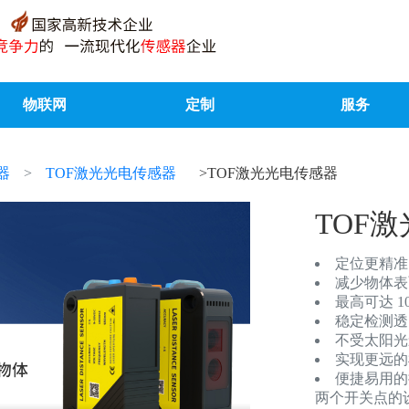
物联网
定制
服务
器
TOF激光光电传感器
>TOF激光光电传感器
TOF
定位更精准
减少物体表
最高可达 10
稳定检测透
不受太阳光
实现更远的
便捷易用的
两个开关点的