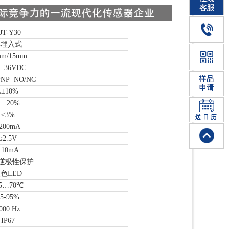
JT-Y30
非埋入式
mm/15mm
…36VDC
PNP NO/NC
≤±10%
1…20%
≤3%
200mA
≤2.5V
≤10mA
,逆极性保护
色LED
25…70℃
5-95%
000 Hz
IP67