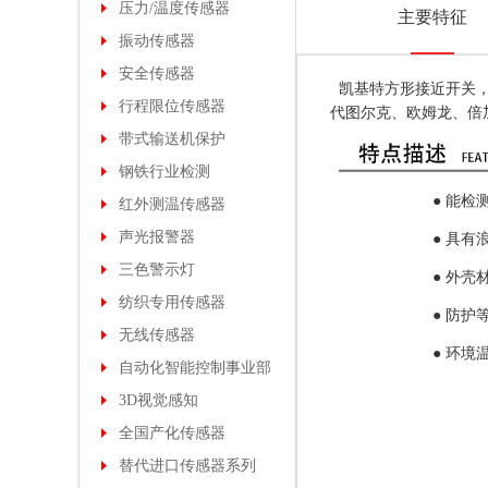
压力/温度传感器
主要特征
振动传感器
安全传感器
凯基特方形接近开关，
行程限位传感器
代图尔克、欧姆龙、倍
带式输送机保护
钢铁行业检测
● 能检
红外测温传感器
声光报警器
●
具有
三色警示灯
●
外壳材
纺织专用传感器
●
防护等级
无线传感器
●
环境温度
自动化智能控制事业部
3D视觉感知
全国产化传感器
替代进口传感器系列