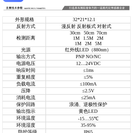
外形规格
32*21*12.1
反射方式
漫反射 反射板式 对射式
30cm 50cm 70cm
检测距离
1M 1.5M 2M
1M 2M 5M
光源
红外线LED（880nm）
输出方式
PNP NO/NC
电源电压
12…24VDC
响应时间
≤1ms
重复精度
≤5%
负载电流
≤100mA
压降
≤2.5V
消耗电流
≤25mA
保护回路
浪涌、逆极性保护
输出指示
黄色LED
环境温度
-15…55℃
环境湿度
35-95%
防护等级
IP65