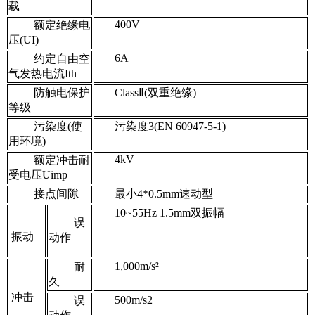
载
400V
额定绝缘电
压(UI)
6A
约定自由空
气发热电流Ith
防触电保护
ClassⅡ(双重绝缘)
等级
污染度(使
污染度3(EN 60947-5-1)
用环境)
4kV
额定冲击耐
受电压Uimp
接点间隙
最小4*0.5mm速动型
10~55Hz 1.5mm双振幅
误
振动
动作
1,000m/s²
耐
久
冲击
500m/s2
误