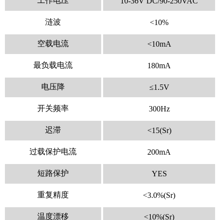
工作电压
10-36V DC/90-250VAC
涟波
<10%
空载电流
<10mA
最负载电流
180mA
电压降
≤1.5V
开关频率
300Hz
迟滞
<15(Sr)
过载保护电流
200mA
短路保护
YES
重复精度
<3.0%(Sr)
温度漂移
<10%(Sr)