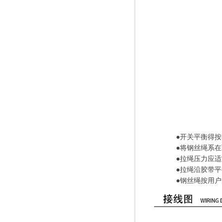
●开关平衡得按在
●将钢丝绳系在两端
●拉绳压力应适宜
●拉绳沿胶带平行方
●钢丝绳按用户所