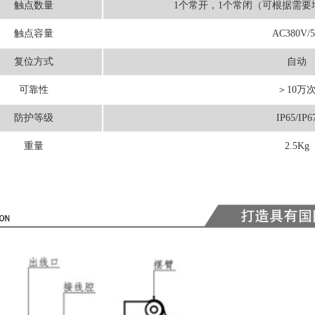
触点数量
1个常开，1个常闭（可根据需要
触点容量
AC380V/
复位方式
自动
可靠性
＞10万
防护等级
IP65/IP6
重量
2.5Kg