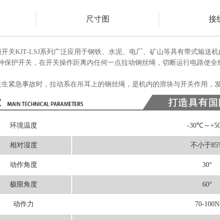
尺寸图
接
开关KJT-LSJ系列广泛应用于钢铁、水泥、电厂、矿山等具有带式输
种保护开关，在开关操作距离内任何一点拉动钢丝绳，切断运行电路使全
急事故时，拉动系在吊耳上的钢丝绳，是机内的滑块与开关作用，发
环境温度
-30℃～+5
相对湿度
不小于85
动作角度
30°
极限角度
60°
动作力
70-100N