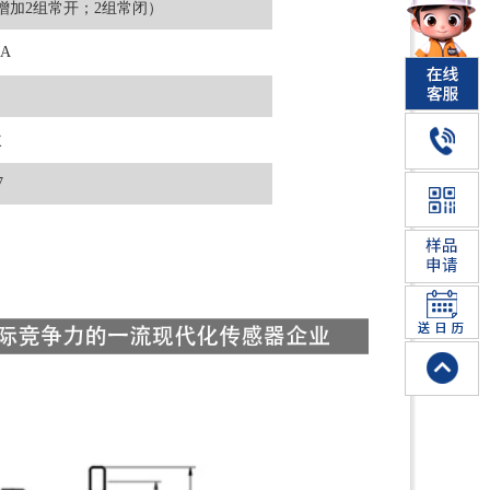
增加2组常开；2组常闭）
5A
次
7