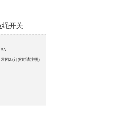
腔拉绳开关
 5A
 常闭2.(订货时请注明)