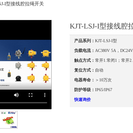
-LSJ-I型接线腔拉绳开关
KJT-LSJ-I型接线
产品系列：
KJT-LSJ-I型
负载电流：
AC380V 5A，DC24V
触点方式：
常开1.常闭1；常开2.
复位方式：
自动
电器寿命：
＞10万次
防护等级：
IP65/IP67
快速询价