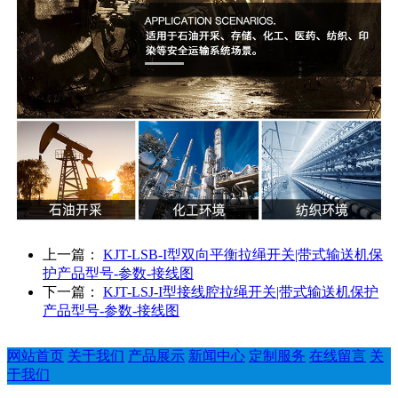
上一篇：
KJT-LSB-I型双向平衡拉绳开关|带式输送机保
护产品型号-参数-接线图
下一篇：
KJT-LSJ-I型接线腔拉绳开关|带式输送机保护
产品型号-参数-接线图
网站首页
关于我们
产品展示
新闻中心
定制服务
在线留言
关
于我们