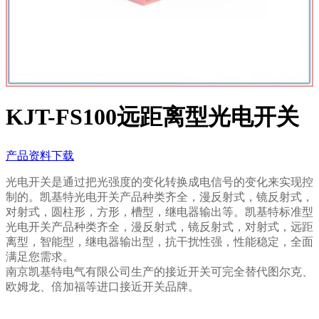
KJT-FS100远距离型光电开关
产品资料下载
光电开关是通过把光强度的变化转换成电信号的变化来实现控
制的。凯基特光电开关产品种类齐全，漫反射式，镜反射式，
对射式，圆柱形，方形，槽型，继电器输出等。凯基特标准型
光电开关产品种类齐全，漫反射式，镜反射式，对射式，远距
离型，智能型，继电器输出型，抗干扰性强，性能稳定，全面
满足您需求。
南京凯基特电气有限公司生产的接近开关可完全替代图尔克、
欧姆龙、倍加福等进口接近开关品牌。