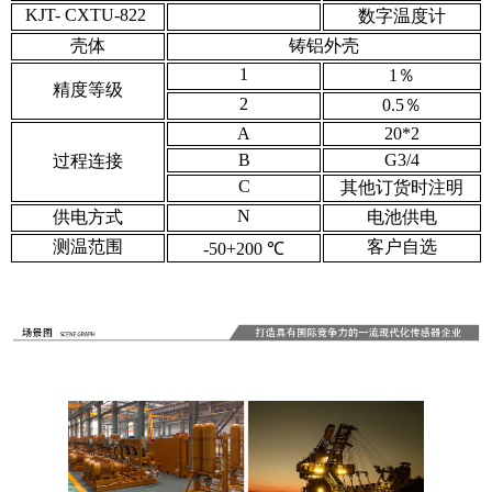
KJT- CXTU-822
数字温度计
壳体
铸铝外壳
1
1％
精度等级
2
0.5％
A
20*2
B
G3/4
过程连接
C
其他订货时注明
N
供电方式
电池供电
测温范围
客户自选
-50+200 ℃