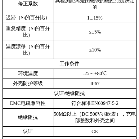
其检测距离是由磁铁的磁性强度决定
修正系数
的
迟滞（Sr的百分比）
1...15%
重复精度（Sr的百分
≤±5%
比）
温度漂移（Sr的百分
≤10%
比）
工作条件
环境温度
-25～+80℃
外壳防护等级
IP67
认证/绝缘阻抗
EMC电磁兼容性
符合标准EN60947-5-2
50MΩ以上（DC 500V兆欧表），充电
绝缘阻抗
部整数和外壳之间
认证
CE