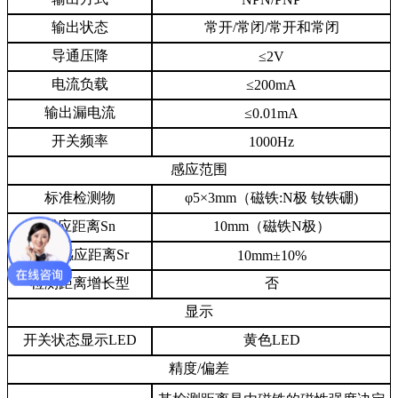
输出状态
常开/常闭/常开和常闭
导通压降
≤2V
电流负载
≤200mA
输出漏电流
≤0.01mA
开关频率
1000Hz
感应范围
标准检测物
φ5×3mm（磁铁:N极 钕铁硼)
感应距离Sn
10mm（磁铁N极）
实际感应距离Sr
10mm±10%
检测距离增长型
否
显示
开关状态显示LED
黄色LED
精度/偏差