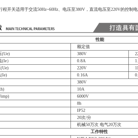
0S/W 行程开关适用于交流50Hz~60Hz、电压至380V，直流电压至22
性能
额定值
(Ue)
380
V
2
(Ie）
0.8
A
1
(Ue)
220
V
1
Ie)
0.16
A
0
380V
h)
10A
mp)
6000V
8h
IP52
20次/分
机械50万次 电气20万次
工作特性