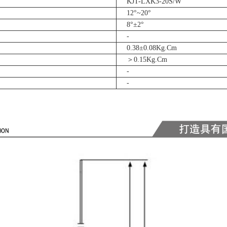
KJT-LXK3-20S/W
12°~20°
8°±2°
-
0.38±0.08Kg.Cm
＞0.15
Kg.Cm
-
-