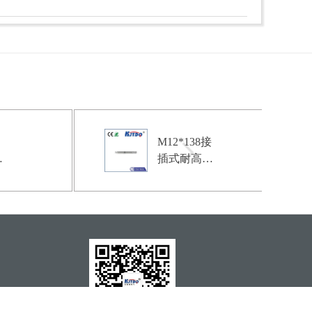
M12*138接
插式耐高压
件
接近开关|
电感接近开
关产品型
号-参数-接
线图