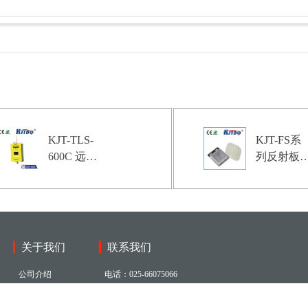
KJT-TLS-
KJT-FS系
600C 远距
列反射板|
离激光测距
传感器配
传感器|远
产品型号-
距离激光测
参数-接线
距传感器型
图
号-参数-尺
关于我们
联系我们
寸图-接线
图
公司介绍
电话：025-66075066
发展历程
地址：江苏省南京市江宁区科宁