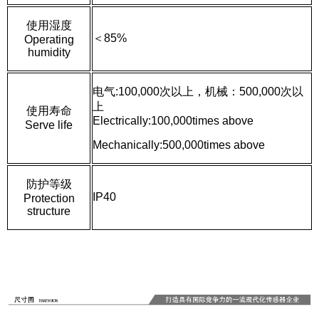
使用湿度
＜85%
Operating
humidity
电气:100,000次以上，机械：500,000次以
上
使用寿命
Electrically:100,000times above
Serve life
Mechanically:5
00,000
times above
防护等级
IP40
Protection
structure