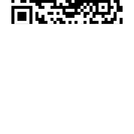
微信扫一扫加关注
电话：025-66075066 传真：025-87168200
手机：13655163735
地址：江苏省南京市江宁区科宁路777号申智滙谷9栋101
Copyright © 2012-2020 南京凯基特电气有限公司 版权所有
备案号：
苏ICP备12080292号
网站首页
产品中心
新闻中心