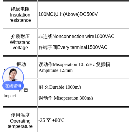
绝缘电阻
100M
Ω
以上(Above)DC500V
Insulation
resistance
介质耐压
非连线Nonconnection wire1000VAC
Withstand
各端子间Every terminal1500
VAC
voltage
振动
误动
作Misoperation 10-55Hz
复振幅
Vibration
Amplitude 1.5mm
耐 久Durable 1000m/s
冲击
lmpact
误动作 Misoperation 300m/s
使用温度
-25 至 +80℃
Operating
temperature