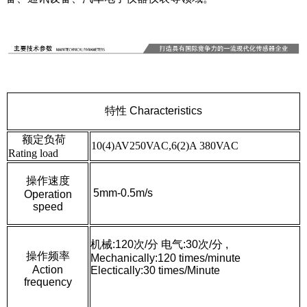
特性 Characteristics
额定负荷
10(4)AV250VAC,6(2)A 380VAC
Rating load
操作速度
5mm-0.5m/s
Operation
speed
机械:120次/分 电气:30次/分 ,
操作频率
Mechanically:120 times/minute
Action
Electically:30 times/Minute
frequency