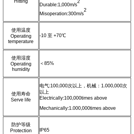
Hitting
2
Durable:1,000m/s
2
Misoperation
:300m/s
使用温度
-10 至 +70℃
Operating
temperature
使用湿度
＜85%
Operating
humidity
电气:100,000次以上，机械：1.000,000次
以上
使用寿命
Electrically:100,000times above
Serve life
Mechanically:
1.000,000
times above
防护等级
IP65
Protection