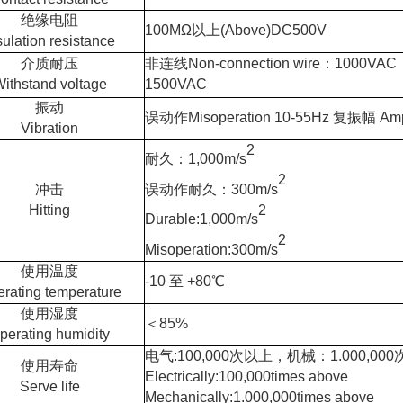
绝缘电阻
100M
Ω
以上(Above)DC500V
sulation resistance
介质耐压
非连线Non-connection wire：1000VAC
ithstand voltage
1500VAC
振动
误动作Misoperation 10-55Hz 复振幅 Ampl
Vibration
2
耐久：1,000m/s
2
冲击
误动作耐久：300m/s
Hitting
2
Durable:1,000m/s
2
Misoperation
:300m/s
使用温度
-10 至 +80℃
rating temperature
使用湿度
＜85%
perating humidity
电气:100,000次以上，机械：1.000,00
使用寿命
Electrically:100,000times above
Serve life
Mechanically:
1.000,000
times above