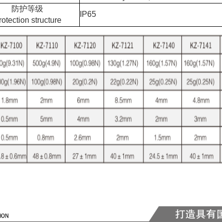
防护等级
IP65
rotection structure