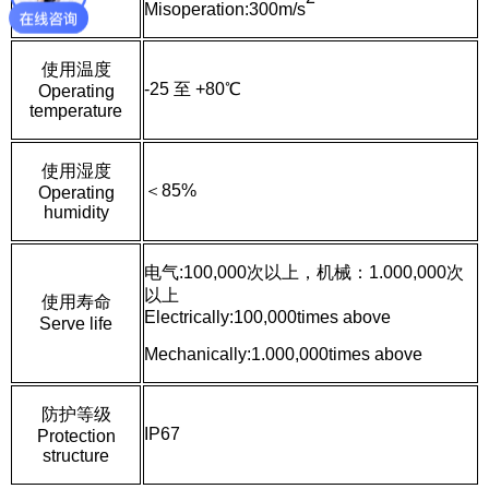
Misoperation
:300m/s
使用温度
-25 至 +80℃
Operating
temperature
使用湿度
＜85%
Operating
humidity
电气:100,000次以上，机械：1.000,000次
以上
使用寿命
Electrically:100,000times above
Serve life
Mechanically:
1.000,000
times above
防护等级
IP67
Protection
structure