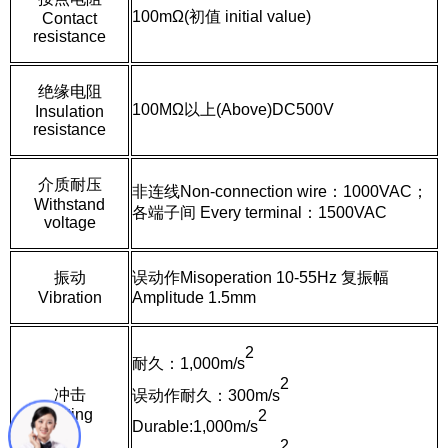
100mΩ(初值 initial value)
Contact
resistance
绝缘电阻
100M
Ω
以上(Above)DC500V
Insulation
resistance
介质耐压
非连线Non-connection wire：1000VAC；
Withstand
各端子间 Every terminal：1500VAC
voltage
振动
误动作Misoperation 10-55Hz 复振幅
Vibration
Amplitude 1.5mm
2
耐久：1,000m/s
2
冲击
误动作耐久：300m/s
Hitting
2
Durable:1,000m/s
2