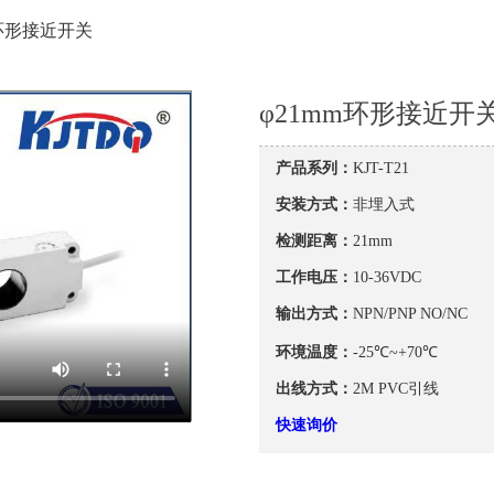
m环形接近开关
φ21mm环形接近开
产品系列：
KJT-T21
安装方式：
非埋入式
检测距离：
21mm
工作电压：
10-36VDC
输出方式：
NPN/PNP NO/NC
环境温度：
-25℃~+70℃
出线方式：
2M PVC引线
快速询价