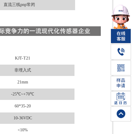
直流三线pnp常闭
KJT-T21
非埋入式
21mm
-25
℃
~+70℃
60*35-20
10-36VDC
<10%