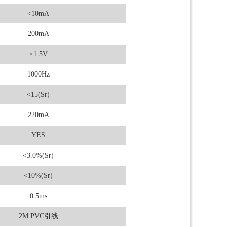
<10mA
200mA
≤1.5V
1000Hz
<15(Sr)
220mA
YES
<3.0%(Sr)
<10%(Sr)
0.5ms
2M PVC引线