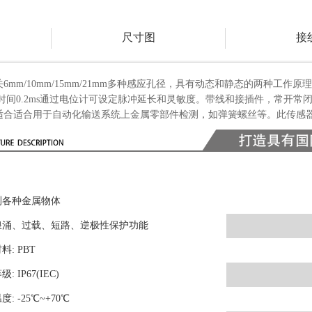
尺寸图
接
m/10mm/15mm/21mm多种感应孔径，具有动态和静态的两种工作原
时间0.2ms通过电位计可设定脉冲延长和灵敏度。带线和接插件，常开常
适合适合用于自动化输送系统上金属零部件检测，如弹簧螺丝等。此传感
测各种金属物体
浪涌、过载、短路、逆极性保护功能
料: PBT
: IP67(IEC)
: -25
℃
~+70℃