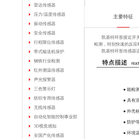
雷达传感器
压力/温度传感器
主要特征
振动传感器
安全传感器
凯基特环形接近开关6m
行程限位传感器
检测，特别快速的反应
凯基特
环形传感器
带式输送机保护
钢铁行业检测
红外测温传感器
声光报警器
三色警示灯
● 能检
纺织专用传感器
●
具有
无线传感器
●
外壳材
自动化智能控制事业部
●
防护等级
3D视觉感知
●
环境温度
全国产化传感器