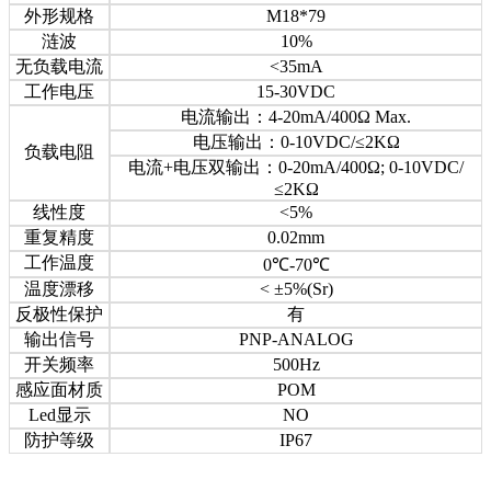
外形规格
M18*79
涟波
10%
无负载电流
<35mA
工作电压
15-30VDC
电流输出：4-20mA/400Ω Max.
电压输出：0-10VDC/≤2KΩ
负载电阻
电流+电压双输出：0-20mA/400Ω; 0-10VDC/
≤2KΩ
线性度
<5%
重复精度
0.02mm
工作温度
0℃-70℃
温度漂移
< ±5%(Sr)
反极性保护
有
输出信号
PNP-ANALOG
开关频率
500Hz
感应面材质
POM
Led显示
NO
防护等级
IP67