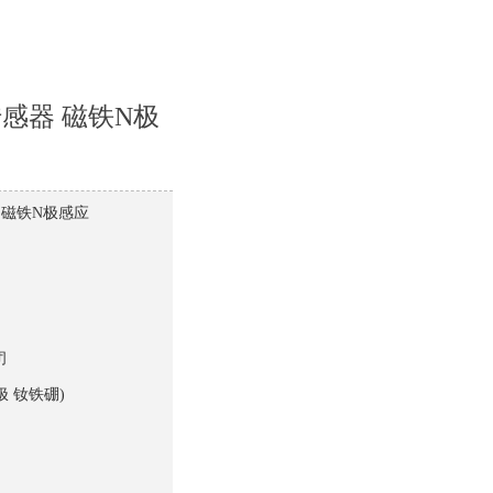
尔传感器 磁铁N极
器 磁铁N极感应
闭
极 钕铁硼)