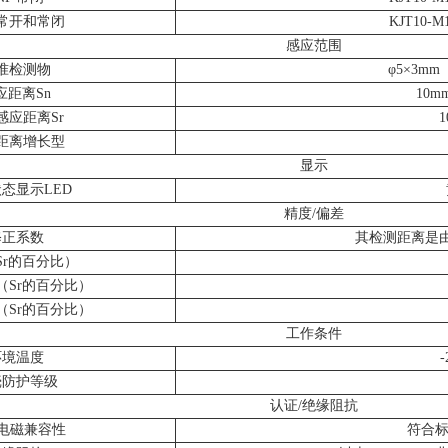
 常开和常闭
KJT10-M
感应范围
准检测物
φ5×3m
应距离Sn
10
感应距离Sr
1
距离增长型
显示
态显示LED
精度/偏差
修正系数
其检测距离是
Sr的百分比）
（Sr的百分比）
（Sr的百分比）
工作条件
环境温度
壳防护等级
认证/绝缘阻抗
C电磁兼容性
符合标准