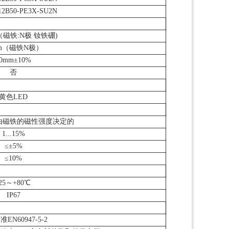
12B50-PE3X-SU2N
m（磁铁:N极 钕铁硼)
mm（磁铁N极）
0mm±10%
否
黄色LED
由磁铁的磁性强度决定的
1...15%
≤±5%
≤10%
-25～+80℃
IP67
EN60947-5-2