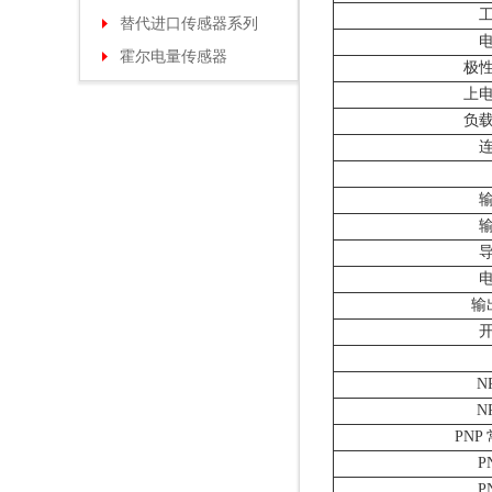
替代进口传感器系列
霍尔电量传感器
极
上
负
输
N
N
PNP
P
P