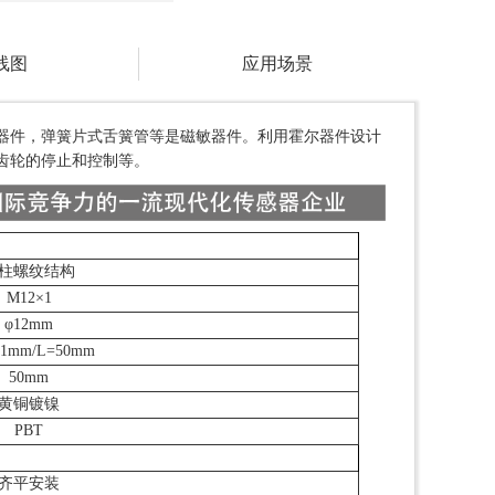
线图
应用场景
器件，弹簧片式舌簧管等是磁敏器件。利用霍尔器件设计
齿轮的停止和控制等。
柱螺纹结构
M12×1
φ12mm
x1mm/L=50mm
50mm
黄铜镀镍
PBT
齐平安装