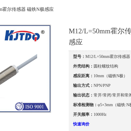
50mm霍尔传感器 磁铁N极感应
M12/L=50mm霍
感应
型号：
M12/L=50mm霍尔传感
外壳结构：
圆柱螺纹结构
感应距离：
10mm（磁铁N极）
输出方式：
NPN/PNP
输出状态：
常开/常闭/常开和常
标准检测物：
φ5×3mm（磁铁:N
开关频率：
1000Hz
快速询价