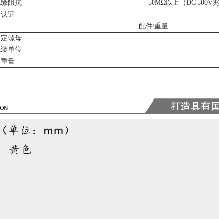
绝缘阻抗
50MΩ以上（DC 50
认证
配件/重量
固定螺母
包装单位
重量