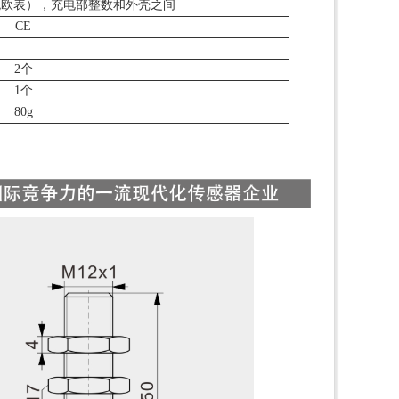
0V兆欧表），充电部整数和外壳之间
CE
2个
1个
80g