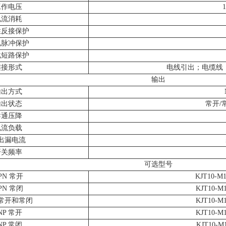
工作电压
电流消耗
性反接保护
电脉冲保护
载短路保护
连接形式
电线引出；电缆线：2
输出
输出方式
输出状态
常开/
导通压降
电流负载
出漏电流
开关频率
可选型号
PN 常开
KJT10-M
PN 常闭
KJT10-M
 常开和常闭
KJT10-M
NP 常开
KJT10-M
NP 常闭
KJT10-M