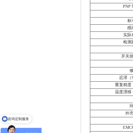
PNP
标
感
实际
检测
开关状
迟滞（
重复精度
温度漂移
咨询定制服务
外
咨询进口产品替代查询
EM