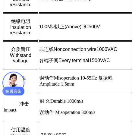
resistance
绝缘电阻
100M
Ω
以上(Above)DC500V
Insulation
resistance
介质耐压
非连线Nonconnection wire1000VAC
Withstand
各端子间Every terminal1500
VAC
voltage
振动
误动
作Misoperation 10-55Hz
复振幅
Vibration
Amplitude 1.5mm
耐 久Durable 1000m/s
冲击
lmpact
误动作 Misoperation 300m/s
使用温度