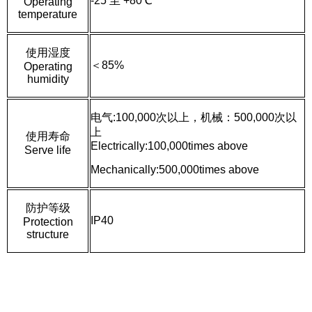
-25 至 +80℃
Operating
temperature
使用湿度
＜85%
Operating
humidity
电气:100,000次以上，机械：500,000次以
上
使用寿命
Electrically:100,000times above
Serve life
Mechanically:5
00,000
times above
防护等级
IP40
Protection
structure