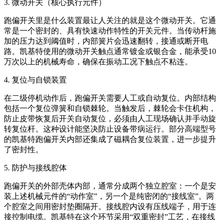
3. 微动开关（核心执行元件）
跑偏开关里是什么装置最让人关注的就是这个微动开关。它通
常是一个密封的、具有快速动作特性的开关元件。当传动杆施
加的压力达到阈值时，内部簧片会迅速翻转，接通或断开电
路。凯基特使用的微动开关触点通常镀金或银合金，能承受10
万次以上的机械寿命，确保在振动工况下触点不粘连。
4. 复位与自锁装置
在二级停机动作后，跑偏开关需要人工或自动复位。内部结构
包括一个复位弹簧和自锁棘轮。当触发后，棘轮会卡住机构，
防止皮带恢复后开关自动复位，必须由人工现场确认并手动旋
转复位杆。这种设计能坚决防止设备带病运行。部分高端型号
的凯基特跑偏开关内部还集成了磁耦合复位装置，进一步提升
了密封性。
5. 防护与接线腔体
跑偏开关的外部壳体内部，通常分成两个独立腔室：一个是安
装上述机械元件的“动作室”，另一个是纯密闭的“接线室”。两
个腔室之间用密封垫圈隔开。接线腔内设有压线端子，用于连
接控制电缆。凯基特在这个环节采用“双重密封”工艺，在接线