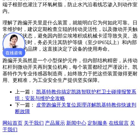
端子根部也灌注了环氧树脂，防止水汽沿着线芯渗入到动作室
内。
理解了跑偏开关里是什么装置，就能明白它为何如此可靠。日
常维护时，建议定期检查立辊的转动灵活性，以及微动开关触
点的通断状态，避免因内部尘埃堆积或机械卡涩导致失灵。选
择跑偏开关时，务必关注其防护等级（至少IP65以上）和内部
微动开关的品牌，这直接决定了设备的使用寿命。
跑偏开关虽然是一个小型保护元件，但内部结构精密，从传动
杠杆到微动开关再到复位机构，每个装置都经过严谨设计。凯
基特作为专业传感器制造商，始终致力于把这些装置做得更耐
用、更精准，为工业安全生产提供坚实保障。
上一篇：
凯基特教你搞定凯路智联护栏卫士碰撞报警系
统：安装与维护全攻略
下一篇：
皮带跑偏开关复位原理详解凯基特教你快速判
断故障
网站首页
关于我们
产品展示
新闻中心
定制服务
在线留言
关
于我们