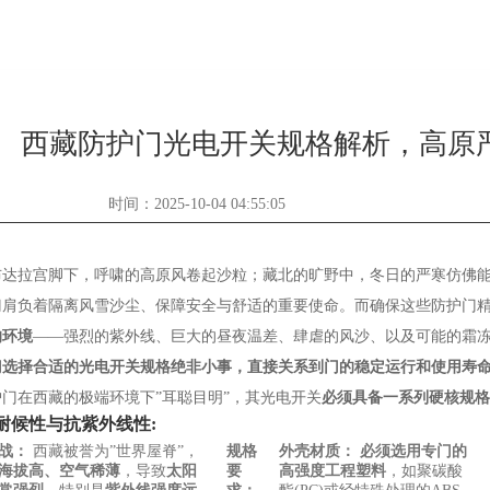
西藏防护门光电开关规格解析，高原
时间：2025-10-04 04:55:05
布达拉宫脚下，呼啸的高原风卷起沙粒；藏北的旷野中，冬日的严寒仿佛
门肩负着隔离风雪沙尘、保障安全与舒适的重要使命。而确保这些防护门精
的环境
——强烈的紫外线、巨大的昼夜温差、肆虐的风沙、以及可能的霜
门选择合适的光电开关规格绝非小事，直接关系到门的稳定运行和使用寿
门在西藏的极端环境下”耳聪目明”，其光电开关
必须具备一系列硬核规格
耐候性与抗紫外线性:
战：
西藏被誉为”世界屋脊”，
规格
外壳材质：
必须选用专门的
海拔高、空气稀薄
，导致
太阳
要
高强度工程塑料
，如聚碳酸