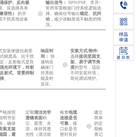
涌保护、反向极
输出信号：
NPN/PNP、常开/
要。应选择具有
常闭等需根据门控系统逻辑选
磁兼容性）
的开
择。确保信号输出
稳定、抗抖
或干扰其他设备
动
，减少误触发或不触发的情
况。
式安装便捷但易受
响应时
安装方式/附件:
式精度高、抗干扰
间：
快
选择
提供坚固支
定；反射板式是良
速响应
架、易于调节角
强光环境下，对射
确保门
度
的型号，适应
反射式、背景抑制
控系统
不同安装环境，
择
。
能及时
简化调试维护。
反应。
严格按照
定期
清洁光学
检查
电缆
建立
说明书安
透镜表面
积
连接是否
简单
装，确保
尘、霜雪、水
可靠
，接
的定
安装支架
渍，保持其透
口处是否
期检
稳固，避
光性（清洁前
密封良好
查记