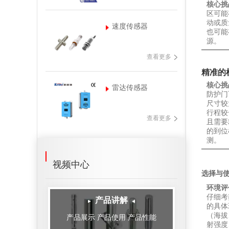
核心挑
区可能
动或质
速度传感器
也可能
源。
查看更多
精准的
核心挑
雷达传感器
防护门
尺寸较
行程较
查看更多
且需要
的到位
测。
视频中心
选择与
环境评
仔细考
产品讲解
的具体
（海拔
产品展示 产品使用 产品性能
射强度