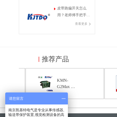
皮带跑偏开关怎么
用？老师傅手把手教
你避坑，凯基特干货
查看更多
分享
推荐产品
KMN-
G2Max 低
成本激光测
请您留言
距模组|激
光测距模组
南京凯基特电气是专业从事传感器,
型号-参数-
输送带保护装置,视觉检测设备的高