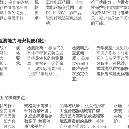
战：
高原偏远地
规
工作电压范围：
选择
抗干扰能力：
内置浪
存在供电电压波
格
宽电压输入范围
（如
性保护
等电路非常重
量不佳的情况，
要
DC 10-30V）的产品，
良好EMC性能（电
存在电磁干扰
求:
能更好地适应电压波
关，减少自身受干扰
动。
的可能。
检测能力与安装便利性:
战：
规
检测距离：
根据门的
检测精度/
光学类型:
漫反射
可能
格
具体行程和安装位置
重复精
环境光影响；对射
大、
要
选择
足够长的检测距
度：
高精
强但安装需两边固
长，
求:
离
，并留有一定
冗余
度确保门
好折中。在
风沙、
精确
量（如实际需要2米，
能
准确停
式或高品质的偏振
检
可选3-5米规格）。
在预定位
漫反射式是更优选
置
。
使用的关键要点：
估先行：
规格高于需求：
品牌与认证：
优先选择
在
正确
察安装点
针对西藏环境，
工业传感器领域有口碑、
安装
环境因素
务必选择规格参
尤其是有高海拔或极端环
与维
、阳光直
数高于”勉强够
境应用案例的品牌
。关注
护：
、风沙频
用”水平的产
产品是否通过CE、RoHS等