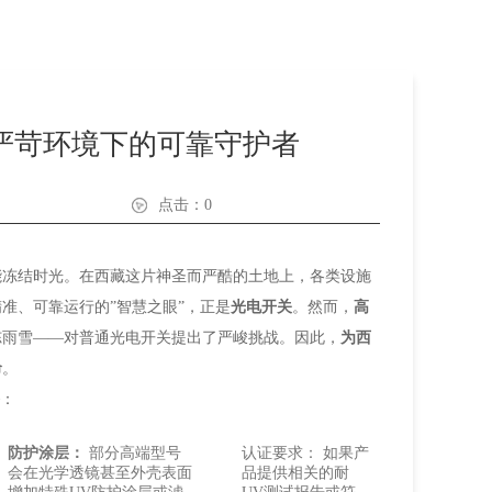
严苛环境下的可靠守护者
点击：
0
能冻结时光。在西藏这片神圣而严酷的土地上，各类设施
准、可靠运行的”智慧之眼”，正是
光电开关
。然而，
高
冻雨雪——对普通光电开关提出了严峻挑战。因此，
为西
命
。
：
防护涂层：
部分高端型号
认证要求：
如果产
会在光学透镜甚至外壳表面
品提供相关的耐