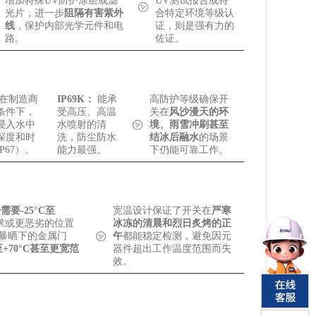
增加特殊UV防护涂层或滤
UV测试报告或符
光片，进一步
阻隔有害紫外
合特定环境等级认
线
，保护内部光学元件和电
证，则是强有力的
路。
佐证。
在制造商
IP69K：
能承
高防护等级确保开
条件下，
受高压、高温
关在
风沙漫天的环
浸入水中
水喷射的清
境、雨雪冲刷甚至
深度和时
洗，防尘防水
结冰后融水
的场景
P67）。
能力最强。
下仍能可靠工作。
需要-25°C至
宽温设计保证了开关在
严寒
求或更恶劣的位置
冰冻的清晨和烈日炙烤的正
暴晒下的金属门
午
都能稳定检测，避免因元
至+70°C甚至更宽范
器件超出工作温度范围而失
效。