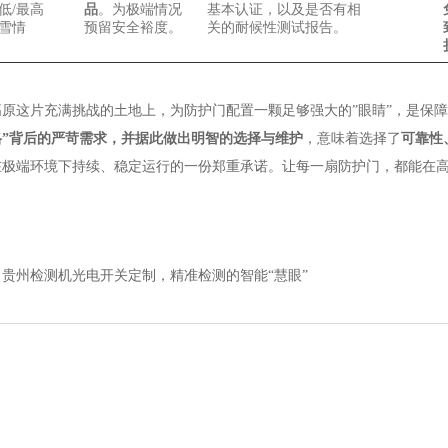
低/最高
品
。为极端情况
基本认证，以及是否有相
雪情
预留安全裕度。
关的耐候性测试报告。
高原这片充满挑战的土地上，为防护门配置一颗足够强大的”眼睛”，是保
格”背后的严苛需求，并据此做出明智的选择与维护
，意味着选择了
可靠性
在极端环境下持续、稳定运行的一份郑重承诺。让每一扇防护门，都能在
贵州检测机光电开关定制，精准检测的智能“慧眼”