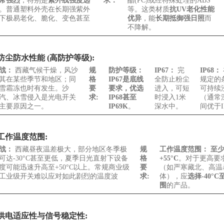
常强烈
，特别是
紫外线强度远
求：
酯(PC)或经特殊处理的ABS
。普通塑料外壳在长期强紫外
等。这类材质
抗UV老化性能
下极易老化、脆化、变色甚至
优异
，能
长期抵御强日照
而
不降解。
尘防水性能 (高防护等级):
战：
西藏气候干燥，风沙
规
防护等级：
IP67：
完
IP68：
其在某些季节和地区；同
格
IP67是底线
全防止粉尘
规定的
雪霜冻也时有发生。沙
要
要求，优选
进入，可短
可持续
汽、冰雪侵入是光电开关
求:
IP68甚至
时浸入1米
（通常
主要原因之一。
IP69K
。
深水中。
间优于I
工作温度范围:
战：
西藏昼夜温差极大，部分地区冬季极
规
工作温度范围：
至少
可达-30°C甚至更低，夏季日光直射下设备
格
+55°C
。对于更高要
度可能迅速升高至+50°C以上。常规商业级
要
（如严寒藏北、高温
工业级开关难以应对如此剧烈的温度波
求:
体），应
选择-40°C
围
的产品。
供电适应性与信号稳定性: