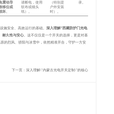
免震动导
请断电，使用
（特别是
录。
致移位或
软布或镜头
户外安装
损坏
。
纸）。
时）。
障设施安全、高效运行的基础。
深入理解”西藏防护门光电
、耐久性与安心
。这不仅仅是一个开关的选择，更是对基
高原的烈风、骄阳与冰雪中，依然精准开合，守护一方安
下一页：深入理解\"内蒙古光电开关定制\"的核心