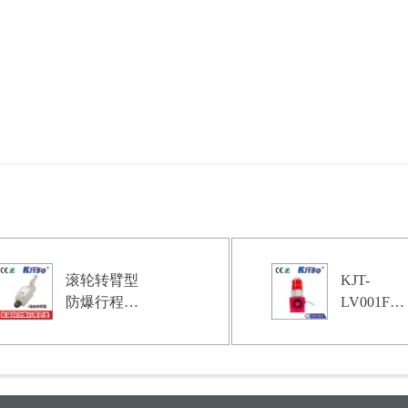
滚轮转臂型
KJT-
防爆行程限
LV001F防
位开关|安
撞报警器|
全传感器产
防撞报警
品型号-参
产品型号-
数-接线图
接线图