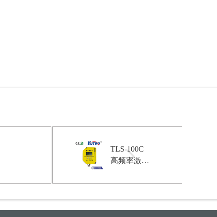
TLS-100C
高频率激光
测距位移传
器
感器（100
米量程）|
激光测距传