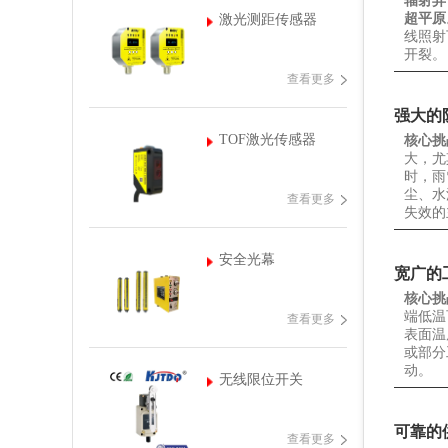
辐射异
超平原
激光测距传感器
线照射
开裂。
查看更多
强大的防
TOF激光传感器
核心挑
大，尤
时，雨
尘、水
查看更多
失效的
安全光幕
宽广的
核心挑
端低温
查看更多
表面温
或部分
动。
无线限位开关
可靠的
查看更多