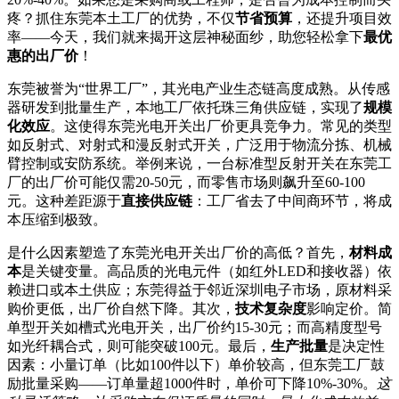
疼？抓住东莞本土工厂的优势，不仅
节省预算
，还提升项目效
率——今天，我们就来揭开这层神秘面纱，助您轻松拿下
最优
惠的出厂价
！
东莞被誉为“世界工厂”，其光电产业生态链高度成熟。从传感
器研发到批量生产，本地工厂依托珠三角供应链，实现了
规模
化效应
。这使得东莞光电开关出厂价更具竞争力。常见的类型
如反射式、对射式和漫反射式开关，广泛用于物流分拣、机械
臂控制或安防系统。举例来说，一台标准型反射开关在东莞工
厂的出厂价可能仅需20-50元，而零售市场则飙升至60-100
元。这种差距源于
直接供应链
：工厂省去了中间商环节，将成
本压缩到极致。
是什么因素塑造了东莞光电开关出厂价的高低？首先，
材料成
本
是关键变量。高品质的光电元件（如红外LED和接收器）依
赖进口或本土供应；东莞得益于邻近深圳电子市场，原材料采
购价更低，出厂价自然下降。其次，
技术复杂度
影响定价。简
单型开关如槽式光电开关，出厂价约15-30元；而高精度型号
如光纤耦合式，则可能突破100元。最后，
生产批量
是决定性
因素：小量订单（比如100件以下）单价较高，但东莞工厂鼓
励批量采购——订单量超1000件时，单价可下降10%-30%。
这