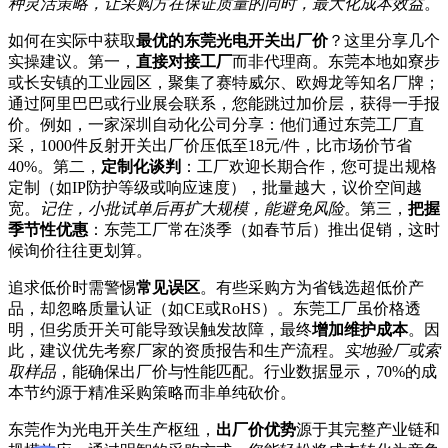
种灵活策略，让采购方在保证质量的同时，最大化成本效益
。
如何在实际中获取
最优的东莞光电开关出厂价
？这里分享几个
实操建议。第一，
直接对接工厂
而非代理商。东莞本地如寮步
或长安镇的工业园区，聚集了赛特威尔、欧姆龙等知名厂牌；
通过阿里巴巴或行业展会联系，您能跳过加价层，获得一手报
价。例如，一家深圳自动化公司分享：他们通过东莞工厂直
采，1000件反射开关出厂价压低至18元/件，比市场价节省
40%。第二，
定制化谈判
：工厂欢迎长期合作，您可提出规格
定制（如IP防护等级或响应速度），批量越大，议价空间越
宽。
记住，小批试单后再扩大规模，能避免风险
。第三，
把握
季节性优惠
：东莞工厂常在淡季（如春节后）推出促销，这时
候询价往往更划算。
追求低价时需警惕
常见误区
。有些采购方为省钱选超低价产
品，却忽略质量认证（如CE或RoHS）。东莞工厂虽价格透
明，但劣质开关可能导致误触发故障，最终
增加维护成本
。因
此，建议优先考察厂家的资质报告和生产流程。
实地验厂或索
取样品
，能确保出厂价与性能匹配。行业数据显示，70%的成
本节约源于精准采购策略而非单纯砍价。
东莞作为光电开关生产枢纽，
出厂价优势
源于其完整产业链和